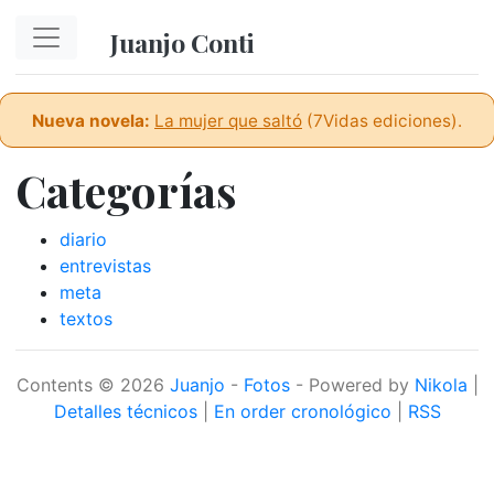
Ir al contenido principal
Juanjo Conti
Nueva novela:
La mujer que saltó
(7Vidas ediciones).
Categorías
diario
entrevistas
meta
textos
Contents © 2026
Juanjo
-
Fotos
- Powered by
Nikola
|
Detalles técnicos
|
En order cronológico
|
RSS