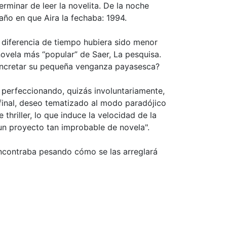
rminar de leer la novelita. De la noche
 año en que Aira la fechaba: 1994.
a diferencia de tiempo hubiera sido menor
 novela más “popular” de Saer, La pesquisa.
 concretar su pequeña venganza payasesca?
o perfeccionando, quizás involuntariamente,
l final, deseo tematizado al modo paradójico
 thriller, lo que induce la velocidad de la
o un proyecto tan improbable de novela".
encontraba pesando cómo se las arreglará