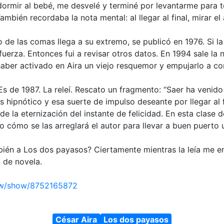
ormir al bebé, me desvelé y terminé por levantarme para te
mbién recordaba la nota mental: al llegar al final, mirar el
o de las comas llega a su extremo, se publicó en 1976. Si l
fuerza. Entonces fui a revisar otros datos. En 1994 sale la
l haber activado en Aira un viejo resquemor y empujarlo a
Es de 1987. La releí. Rescato un fragmento: “Saer ha venid
erés hipnótico y esa suerte de impulso deseante por llegar a
e la eternización del instante de felicidad. En esta clase de
ino cómo se las arreglará el autor para llevar a buen puert
mbién a Los dos payasos? Ciertamente mientras la leía me 
 de novela.
ew/show/8752165872
César Aira
Los dos payasos