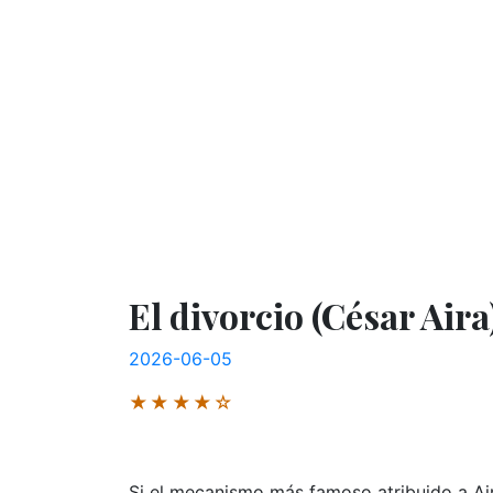
El divorcio (César Aira
2026-06-05
★★★★☆
Si el mecanismo más famoso atribuido a Aira