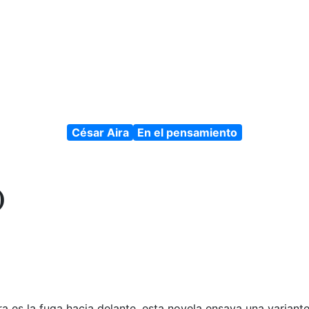
César Aira
En el pensamiento
)
 es la fuga hacia delante, esta novela ensaya una variante