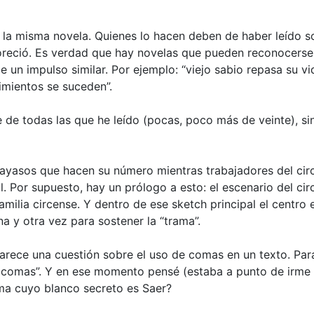
e la misma novela. Quienes lo hacen deben de haber leído s
avoreció. Es verdad que hay novelas que pueden reconocers
 un impulso similar. Por ejemplo: “viejo sabio repasa su vi
imientos se suceden”.
e de todas las que he leído (pocas, poco más de veinte), si
payasos que hacen su número mientras trabajadores del circ
l. Por supuesto, hay un prólogo a esto: el escenario del circ
milia circense. Y dentro de ese sketch principal el centro e
na y otra vez para sostener la “trama”.
aparece una cuestión sobre el uso de comas en un texto. Pa
s comas”. Y en ese momento pensé (estaba a punto de irme 
oma cuyo blanco secreto es Saer?