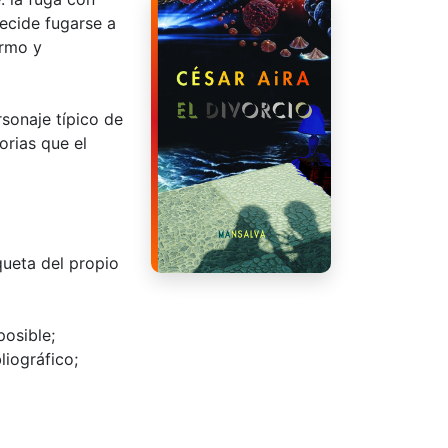
decide fugarse a
ermo y
rsonaje típico de
orias que el
queta del propio
posible;
liográfico;