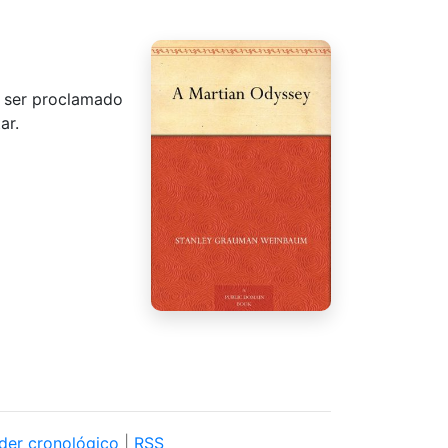
a ser proclamado
ar.
der cronológico
|
RSS