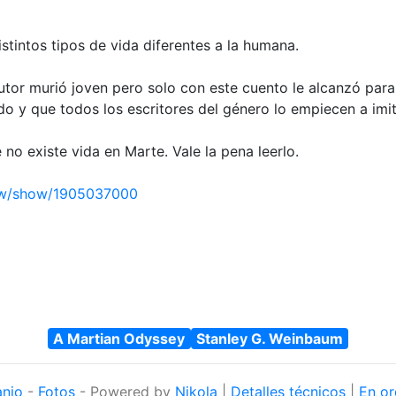
stintos tipos de vida diferentes a la humana.
utor murió joven pero solo con este cuento le alcanzó par
ndo y que todos los escritores del género lo empiecen a imit
 existe vida en Marte. Vale la pena leerlo.
ew/show/1905037000
A Martian Odyssey
Stanley G. Weinbaum
anjo
-
Fotos
- Powered by
Nikola
|
Detalles técnicos
|
En or