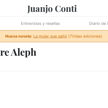
Juanjo Conti
Entrevistas y reseñas
Diario de 
Nueva novela:
La mujer que saltó
(7Vidas ediciones).
re Aleph