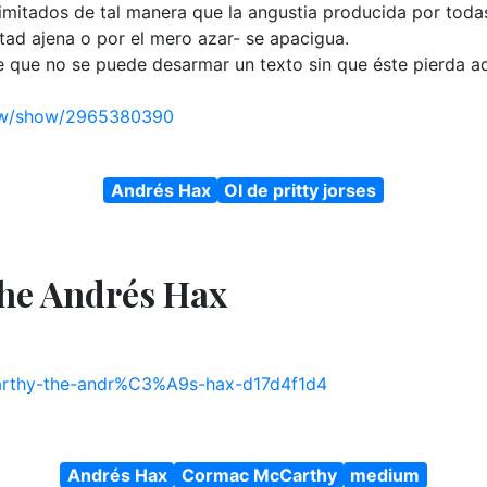
mitados de tal manera que la angustia producida por todas
ntad ajena o por el mero azar- se apacigua.
 que no se puede desarmar un texto sin que éste pierda aq
iew/show/2965380390
Andrés Hax
Ol de pritty jorses
he Andrés Hax
carthy-the-andr%C3%A9s-hax-d17d4f1d4
Andrés Hax
Cormac McCarthy
medium