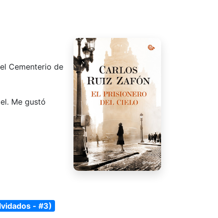
 del Cementerio de
gel. Me gustó
olvidados - #3)