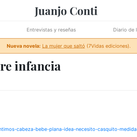
Juanjo Conti
Entrevistas y reseñas
Diario de 
Nueva novela:
La mujer que saltó
(7Vidas ediciones).
re infancia
ntimos-cabeza-bebe-plana-idea-necesito-casquito-medida