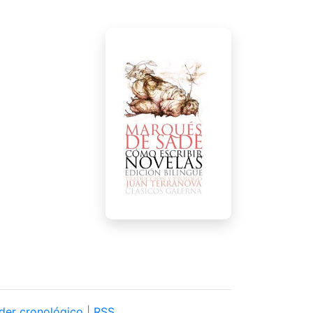
der cronológico
|
RSS