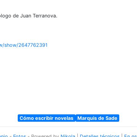
ólogo de Juan Terranova.
ew/show/2647762391
Cómo escribir novelas
Marquis de Sade
anjo
-
Fotos
- Powered by
Nikola
|
Detalles técnicos
|
En or