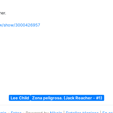
her.
iew/show/3000426957
Lee Child
Zona peligrosa. (Jack Reacher - #1)