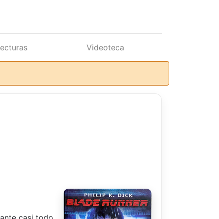
lecturas
Videoteca
rante casi todo