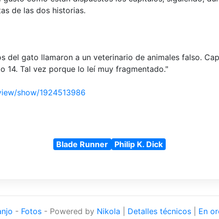
tas de las dos historias.
 del gato llamaron a un veterinario de animales falso. Capí
lo 14. Tal vez porque lo leí muy fragmentado."
eview/show/1924513986
Blade Runner
Philip K. Dick
anjo
-
Fotos
- Powered by
Nikola
|
Detalles técnicos
|
En or