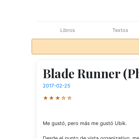
Ir al contenido principal
Libros
Textos
Blade Runner (Ph
2017-02-25
★★★☆☆
Me gustó, pero más me gustó Ubik.
Desde el punto de vista organizativo, me