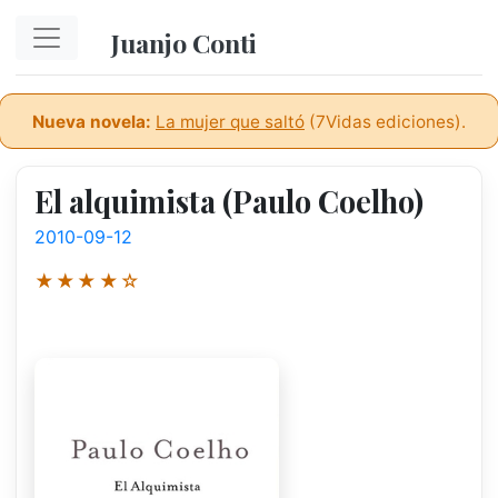
Ir al contenido principal
Juanjo Conti
Nueva novela:
La mujer que saltó
(7Vidas ediciones).
El alquimista (Paulo Coelho)
2010-09-12
★★★★☆