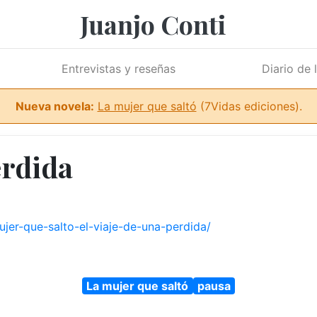
Juanjo Conti
Entrevistas y reseñas
Diario de 
Nueva novela:
La mujer que saltó
(7Vidas ediciones).
érdida
jer-que-salto-el-viaje-de-una-perdida/
La mujer que saltó
pausa