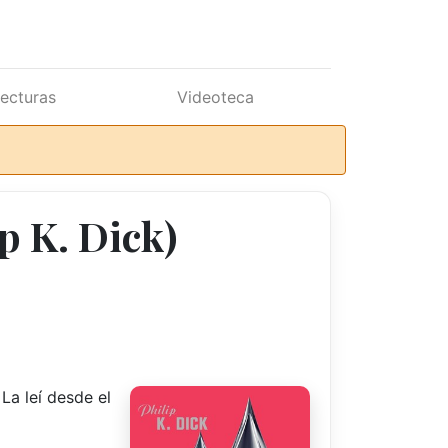
lecturas
Videoteca
ip K. Dick)
 La leí desde el