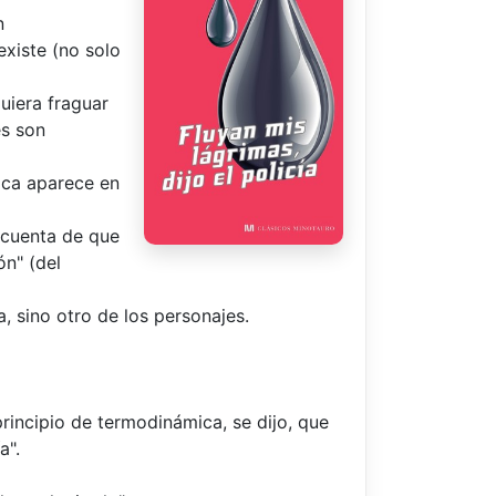
n
existe (no solo
uiera fraguar
es son
ica aparece en
a cuenta de que
ón" (del
, sino otro de los personajes.
principio de termodinámica, se dijo, que
a".