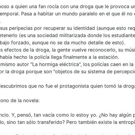
amoso a quien una fan rocía con una droga que le provoca u
mporal. Pasa a habitar un mundo paralelo en el que él no 
.
sus peripecias por recuperar su identidad (aunque esto req
etenerlo (es una sociedad militarizada donde los estudiant
bajo forzado, aunque no se da mucho detalle de esto).
s efectos de la droga, la gente vuelve reconocerlo, su mús
abía hecho la policía llega finalmente a la estación.
mismo autor "La hormiga eléctrica", los policías caen en l
or la droga porque son "objetos de su sistema de percepci
, descubrimos que no fue el protagonista quien tomó la droga
ono de la novela:
encio. Y, pensó, tan vacía como lo estoy yo. ¿No hay algún 
o, sino tan sólo transferido? Pero también existe la entropí