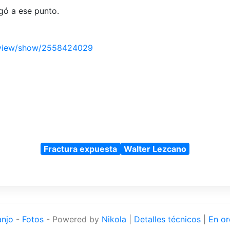
gó a ese punto.
eview/show/2558424029
Fractura expuesta
Walter Lezcano
anjo
-
Fotos
- Powered by
Nikola
|
Detalles técnicos
|
En or