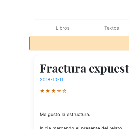
Ir al contenido principal
Libros
Textos
Fractura expuest
2018-10-11
★★★☆☆
Me gustó la estructura.
Inicia marcando el presente del relato.