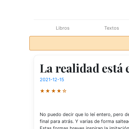
Ir al contenido principal
Libros
Textos
La realidad está 
2021-12-15
★★★★☆
No puedo decir que lo leí entero, pero de
final para atrás. Y varias de forma saltea
Estas formas breves inspiran la imitación