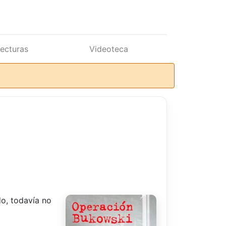
lecturas
Videoteca
do, todavía no