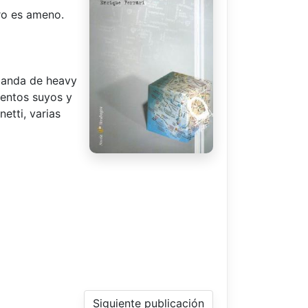
bro es ameno.
 banda de heavy
uentos suyos y
etti, varias
Siguiente publicación