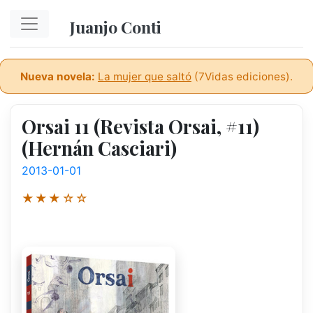
Ir al contenido principal
Juanjo Conti
Nueva novela:
La mujer que saltó
(7Vidas ediciones).
Orsai 11 (Revista Orsai, #11)
(Hernán Casciari)
2013-01-01
★★★☆☆