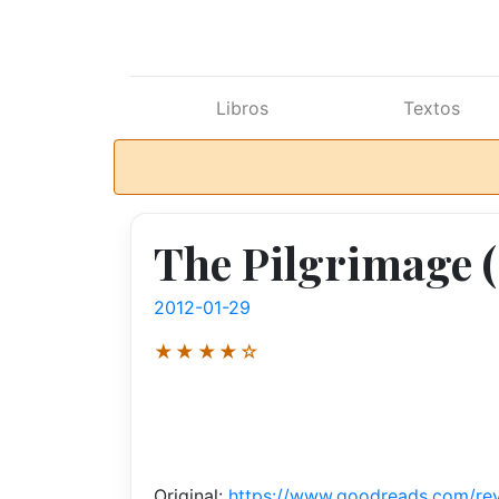
Ir al contenido principal
Libros
Textos
The Pilgrimage 
2012-01-29
★★★★☆
Original:
https://www.goodreads.com/re