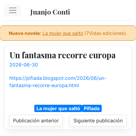
Ir al contenido principal
Juanjo Conti
Nueva novela:
La mujer que saltó
(7Vidas ediciones).
Un fantasma recorre europa
2026-06-30
https://pifiada.blogspot.com/2026/06/un-
fantasma-recorre-europa.html
La mujer que saltó
Pifiada
Publicación anterior
Siguiente publicación