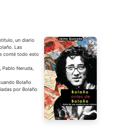
ítulo, un diario
olaño. Las
Le conté todo esto
l, Pablo Neruda,
 cuando Bolaño
viadas por Bolaño