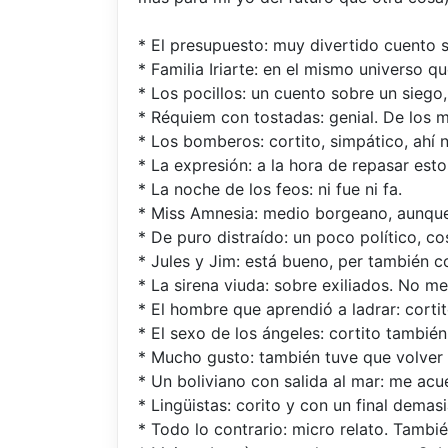
* El presupuesto: muy divertido cuento s
* Familia Iriarte: en el mismo universo 
* Los pocillos: un cuento sobre un siego,
* Réquiem con tostadas: genial. De los me
* Los bomberos: cortito, simpático, ahí 
* La expresión: a la hora de repasar est
* La noche de los feos: ni fue ni fa.
* Miss Amnesia: medio borgeano, aunque 
* De puro distraído: un poco político, 
* Jules y Jim: está bueno, per también c
* La sirena viuda: sobre exiliados. No m
* El hombre que aprendió a ladrar: cortit
* El sexo de los ángeles: cortito tambié
* Mucho gusto: también tuve que volver a
* Un boliviano con salida al mar: me acu
* Lingüistas: corito y con un final dema
* Todo lo contrario: micro relato. Tambi