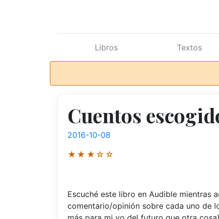
Ir al contenido principal
Libros
Textos
Cuentos escogido
2016-10-08
★★★☆☆
Escuché este libro en Audible mientras a
comentario/opinión sobre cada uno de l
más para mi yo del futuro que otra cosa)