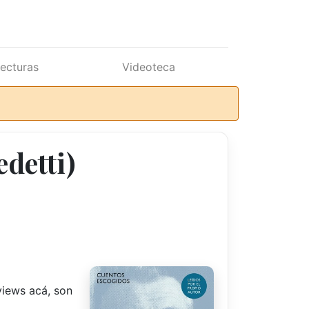
lecturas
Videoteca
detti)
views acá, son