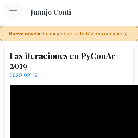
Ir al contenido principal
Juanjo Conti
Nueva novela:
La mujer que saltó
(7Vidas ediciones).
Las iteraciones en PyConAr
2019
2020-02-19