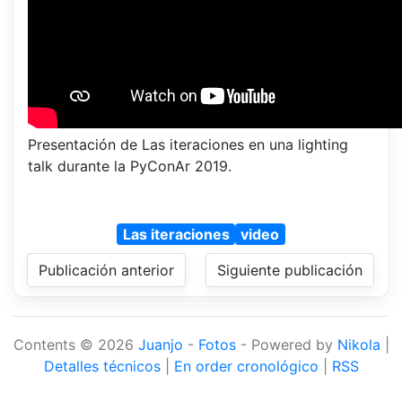
Presentación de Las iteraciones en una lighting
talk durante la PyConAr 2019.
Las iteraciones
video
Publicación anterior
Siguiente publicación
Contents © 2026
Juanjo
-
Fotos
- Powered by
Nikola
|
Detalles técnicos
|
En order cronológico
|
RSS