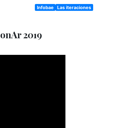
Infobae
Las iteraciones
ConAr 2019