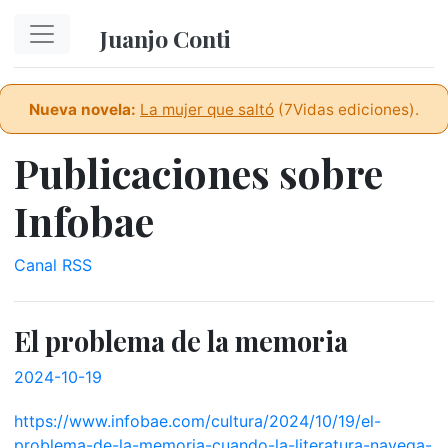
Ir al contenido principal
Juanjo Conti
Nueva novela:
La mujer que saltó
(7Vidas ediciones).
Publicaciones sobre
Infobae
Canal RSS
El problema de la memoria
2024-10-19
https://www.infobae.com/cultura/2024/10/19/el-
problema-de-la-memoria-cuando-la-literatura-navega-