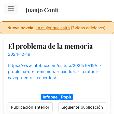
Ir al contenido principal
Juanjo Conti
Nueva novela:
La mujer que saltó
(7Vidas ediciones).
El problema de la memoria
2024-10-19
https://www.infobae.com/cultura/2024/10/19/el-
problema-de-la-memoria-cuando-la-literatura-
navega-entre-recuerdos/
Infobae
Popit
Publicación anterior
Siguiente publicación