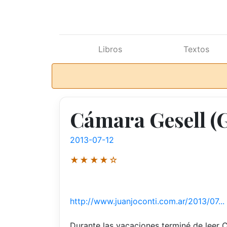
Ir al contenido principal
Libros
Textos
Cámara Gesell (
2013-07-12
★★★★☆
http://www.juanjoconti.com.ar/2013/07...
Durante las vacaciones terminé de leer C