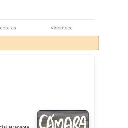
lecturas
Videoteca
ial atrapante,