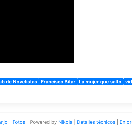
ub de Novelistas
Francisco Bitar
La mujer que saltó
vi
anjo
-
Fotos
- Powered by
Nikola
|
Detalles técnicos
|
En or