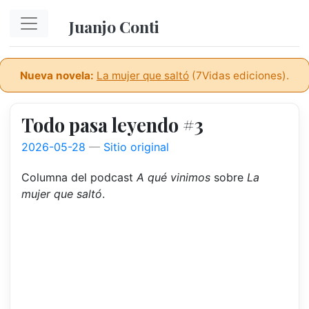
Ir al contenido principal
Juanjo Conti
Nueva novela:
La mujer que saltó
(7Vidas ediciones).
Todo pasa leyendo #3
2026-05-28
Sitio original
Columna del podcast
A qué vinimos
sobre
La
mujer que saltó
.